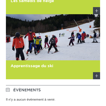
Les samedis de neige
En
savoir
plus
Apprentissage du ski
En
savoir
ÉVÈNEMENTS
plus
Il n'y a aucun évènement à venir.