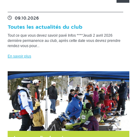
En
En
En
En
En
savoir
savoir
savoir
savoir
savoir
plus
plus
plus
plus
plus
09.10.2026
Toutes les actualités du club
Tout ce que vous devez savoir pavé Infos ****Jeudi 2 avril 2026
dernière permanence au club, après cette date vous devrez prendre
rendez-vous pour...
En savoir plus